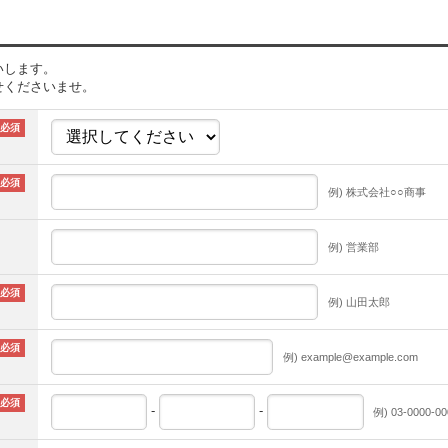
いします。
せくださいませ。
例) 株式会社○○商事
例) 営業部
例) 山田太郎
例) example@example.com
-
-
例) 03-0000-00